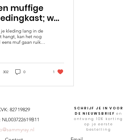
en muffige
ledingkast; wat
u?
 je kleding lang in de
t hangt, kan het nog
 eens muf gaan ruiken.
dat is vervelend als je
net dat ene jurkje aan
..
302
0
1
SCHRIJF JE IN VOOR
KVK: 82719829
DE NIEUWSBRIEF
en
ontvang 10% korting
 NL003722619B11
op je eerste
fo@sammyray.nl
bestelling
Email
Contact