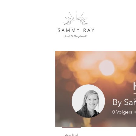
By Sa
0
Volgers
Profiel