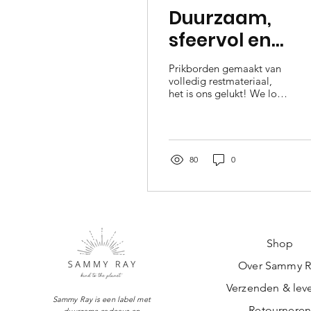
Duurzaam,
sfeervol en
handig: een
Prikborden gemaakt van
prikbord van
volledig restmateriaal,
het is ons gelukt! We love
restmateriaal
ReCycle! Al tijden zaten
we tegen een hele berg
kleine stukjes...
80
0
Shop
Over Sammy R
Verzenden & leve
Sammy Ray is een label met
Retournere