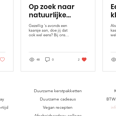
Op zoek naar
E
natuurlijke
k
geurende
n
Gezellig 's avonds een
Als
kaarsen; de
kaarsje aan, doe jij dat
kas
ook wel eens? Bij ons
wel
bijenwaskaars
staat er regelmatig een
En 
kaarsjes aan, het liefst
nu 
kaarsen met een...
wil.
48
0
2
Duurzame kerstpakketten
ay
Duurzame cadeaus
BTW:
rtijd
Vegan recepten
in
n
Afscheidscadeau collega