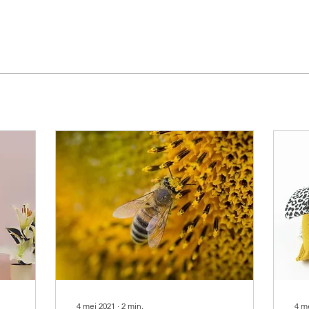
4 mei 2021
∙
2
min.
4 m