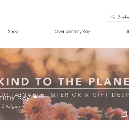
Shop
Over Sammy Ray
B
mmy Ray
Beheerder
0
Volgen