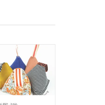
ei 2021
∙
3
min.