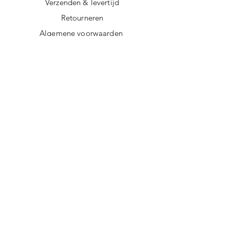
Verzenden & levertijd
Retourneren
Algemene voorwaarden
Privacy policy
FAQ
Digitale giftcard
Nieuwsbrief
Duurzame kerstpakketten
Duurzame cadeaus
Vegan recepten
Afscheidscadeau collega
Duurzaam ondernemen
Duurzame cadeautips
Doorgeef Inpakpapier
Werkwijze