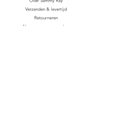
Over Sammy Ray
Verzenden & levertijd
Retourneren
Algemene voorwaarden
Privacy policy
FAQ
Digitale giftcard
Nieuwsbrief
Duurzame kerstpakketten
Duurzame cadeaus
Vegan recepten
Afscheidscadeau collega
Duurzaam ondernemen
Duurzame cadeautips
Doorgeef Inpakpapier