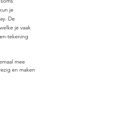
n soms 
kun je 
ay. De 
welke je vaak 
nen-tekening 
lemaal mee 
nwezig en maken 