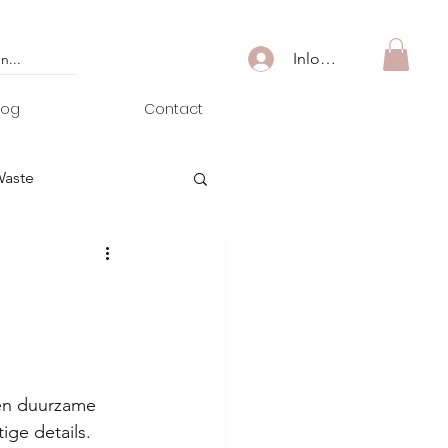
Inloggen
log
Contact
Waste
en duurzame 
ge details. 