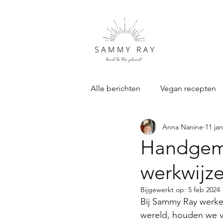
Alle berichten
Vegan recepten
Anna Nanine
11 ja
Duurzame Cadeau's
Samm
Handgema
werkwijz
Bijgewerkt op:
5 feb 2024
Bij Sammy Ray werke
wereld, houden we v