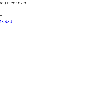
raag meer over.
lm
rdTMdqU