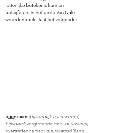
letterlijke betekenis kunnen 
ontcijferen. In het grote Van Dale 
woordenboek staat het volgende:
d
uu
r·zaam 
(bijvoeglijk naamwoord, 
bijwoord; 
vergrotende trap: 
duurzamer, 
overtreffende trap: 
duurzaamst) 
1
lang 