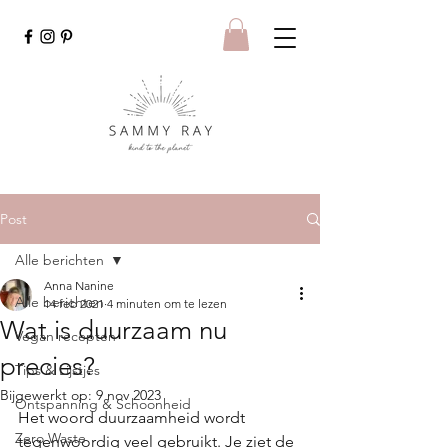
Post
Alle berichten
Anna Nanine
Alle berichten
14 feb 2021
4 minuten om te lezen
Wat is duurzaam nu
Vegan recepten
precies?
Tips & Lijstjes
Bijgewerkt op:
9 nov 2023
Ontspanning & Schoonheid
Het woord duurzaamheid wordt 
Zero Waste
tegenwoordig veel gebruikt. Je ziet de 