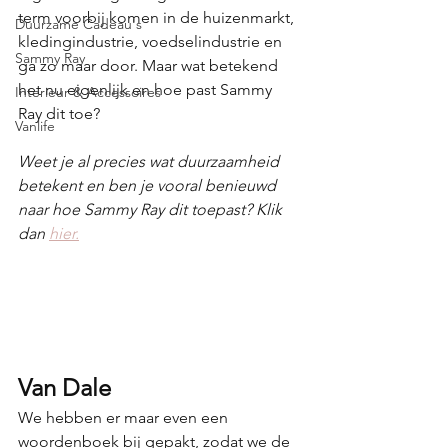
term voorbij komen in de huizenmarkt, 
Duurzame Cadeau's
kledingindustrie, voedselindustrie en 
Sammy Ray
ga zo maar door. Maar wat betekend 
het nu eigenlijk en hoe past Sammy 
Interieur & Accessoires
Ray dit toe?
Vanlife
Weet je al precies wat duurzaamheid 
betekent en ben je vooral benieuwd 
naar hoe Sammy Ray dit toepast? Klik 
dan 
hier.
Van Dale
We hebben er maar even een 
woordenboek bij gepakt, zodat we de 