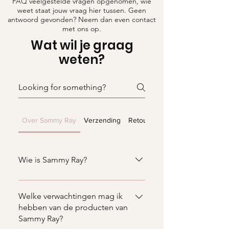
FAQ veelgestelde vragen opgenomen, wie
weet staat jouw vraag hier tussen. Geen
antwoord gevonden? Neem dan even contact
met ons op.
Wat wil je graag
weten?
Over Sammy Ray
Verzending
Retourneren
Wie is Sammy Ray?
Sammy Ray is een duurzame
webshop, waarin hergebruik en
Welke verwachtingen mag ik
recyclen centraal staan. Met een
hebben van de producten van
Sammy Ray?
prachtig aanbod van verschillende