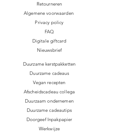
worden allemaal ecologisch en
Retourneren
verantwoord gereinigd.
Algemene voorwaarden
Privacy policy
FAQ
Digitale giftcard
Nieuwsbrief
Duurzame kerstpakketten
Duurzame cadeaus
Vegan recepten
Afscheidscadeau collega
Duurzaam ondernemen
Duurzame cadeautips
Doorgeef Inpakpapier
Werkwijze
Herinneringsknuffel