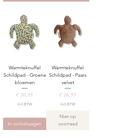
Warmteknuffel
Warmteknuffel
Schildpad - Groene
Schildpad - Paars
bloemen
velvet
Prijs
Prijs
€ 16,95
€ 16,95
incl.BTW
incl.BTW
Niet op
In winkelwagen
voorraad