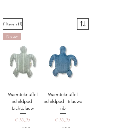
(1)
Filteren
Nieuw
Warmteknuffel
Warmteknuffel
Schildpad -
Schildpad - Blauwe
Lichtblauw
rib
Prijs
Prijs
€ 16,95
€ 16,95