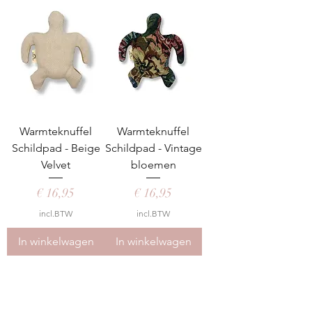
Warmteknuffel
Warmteknuffel
Schildpad - Beige
Schildpad - Vintage
Velvet
bloemen
Prijs
Prijs
€ 16,95
€ 16,95
incl.BTW
incl.BTW
In winkelwagen
In winkelwagen