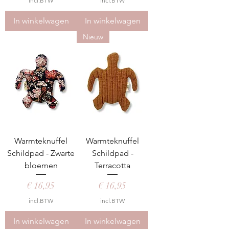
incl.BTW
incl.BTW
In winkelwagen
In winkelwagen
Nieuw
Warmteknuffel
Warmteknuffel
Schildpad - Zwarte
Schildpad -
bloemen
Terracotta
Prijs
Prijs
€ 16,95
€ 16,95
incl.BTW
incl.BTW
In winkelwagen
In winkelwagen