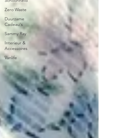
Schoonheid
Zero Waste
Duurzame
Cadeau's
Sammy Ray
Interieur &
Accessoires
Vanlife