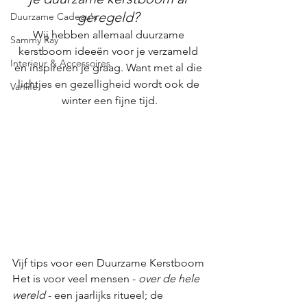
geregeld? 
Duurzame Cadeau's
Wij hebben allemaal duurzame 
Sammy Ray
kerstboom ideeën voor je verzameld 
Interieur & Accessoires
en inspireren je graag. Want met al die 
lichtjes en gezelligheid wordt ook de 
Vanlife
winter een fijne tijd.
Vijf tips voor een Duurzame Kerstboom
Het is voor veel mensen - 
over de hele 
wereld
 - een jaarlijks ritueel; de 