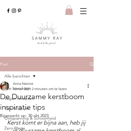
Post
Alle berichten
Anna Nanine
Alle berichten
10 nov 2021
2 minuten om te lezen
De Duurzame kerstboom
Vegan recepten
inspiratie tips
Tips & Lijstjes
Bijgewerkt op:
30 okt 2023
Ontspanning & Schoonheid
Kerst komt er bijna aan, heb jij 
Zero Waste
je duurzame kerstboom al 