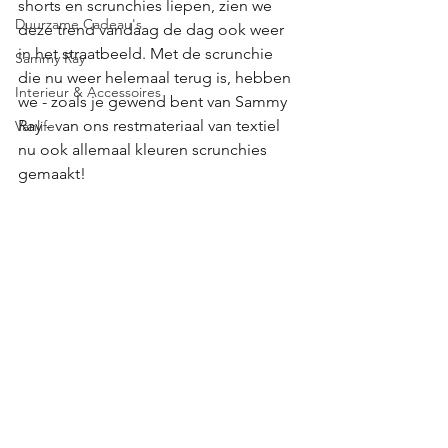
shorts en scrunchies liepen, zien we 
Duurzame Cadeau's
deze trend vandaag de dag ook weer 
in het straatbeeld. Met de scrunchie 
Sammy Ray
die nu weer helemaal terug is, hebben 
Interieur & Accessoires
we - zoals je gewend bent van Sammy 
Ray - van ons restmateriaal van textiel 
Vanlife
nu ook allemaal kleuren scrunchies 
gemaakt!