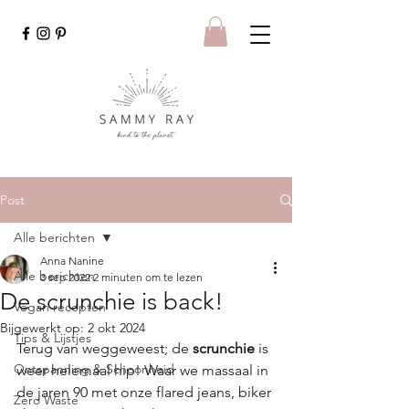
Post
Alle berichten
Anna Nanine
Alle berichten
3 sep 2022
2 minuten om te lezen
De scrunchie is back!
Vegan recepten
Bijgewerkt op:
2 okt 2024
Tips & Lijstjes
Terug van weggeweest; de 
scrunchie
 is 
Ontspanning & Schoonheid
weer helemaal hip! Waar we massaal in 
de jaren 90 met onze flared jeans, biker 
Zero Waste