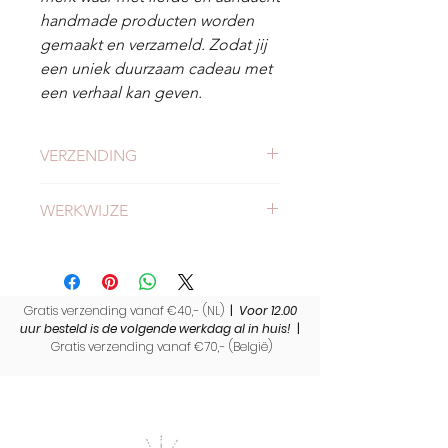
handmade producten worden
gemaakt en verzameld. Zodat jij
een uniek duurzaam cadeau met
een verhaal kan geven.
VERZENDING
Check
hier
alles over verzending en
WERKWIJZE
levertijden.
Meer weten of onze werkwijze?
Bekijk
hier
onze werkwijze.
Gratis verzending vanaf €40,- (NL)
|
Voor 12.00
uur besteld is de volgende werkdag al in huis!
|
Gratis verzending vanaf €70,- (
België)