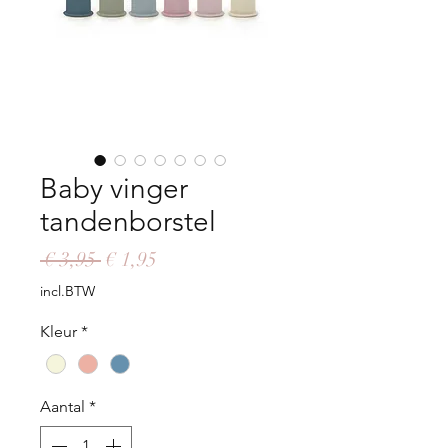
Baby vinger
tandenborstel
Normale
Verkoopprijs
 € 3,95 
€ 1,95
prijs
incl.BTW
Kleur
*
Aantal
*