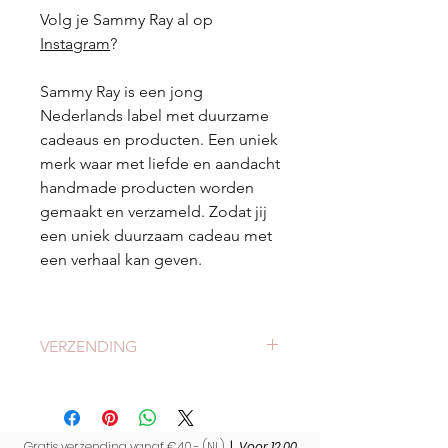
Volg je Sammy Ray al op
Instagram
?
Sammy Ray is een jong
Nederlands label met duurzame
cadeaus en producten. Een uniek
merk waar met liefde en aandacht
handmade producten worden
gemaakt en verzameld. Zodat jij
een uniek duurzaam cadeau met
een verhaal kan geven.
VERZENDING
Check
hier
alles over verzending en
levertijden.
Gratis verzending vanaf €40,- (NL)
|
Voor 12.00