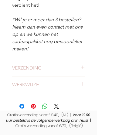
verdient het!
*Wil je er meer dan 3 bestellen?
Neem dan even contact met ons
op en we kunnen het
cadeaupakket nog persoonlijker
maken!
VERZENDING
Check hier alles
over verzending en
WERKWIJZE
levertijden.
Meer
weten of onze werkwijze?
Bekijk hier onze werkwijze.
Gratis verzending vanaf €40,- (NL)
|
Voor 12.00
uur besteld is de volgende werkdag al in huis!
|
Gratis verzending vanaf €70,- (
België)