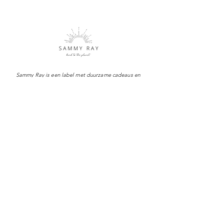
Sammy Ray is een label met duurzame cadeaus en
producten. Een uniek merk waar met liefde en
aandacht handmade producten worden gemaakt.
Shop
Over Sammy Ray
Verzenden & levertijd
Retourneren
Algemene voorwaarden
Privacy policy
FAQ