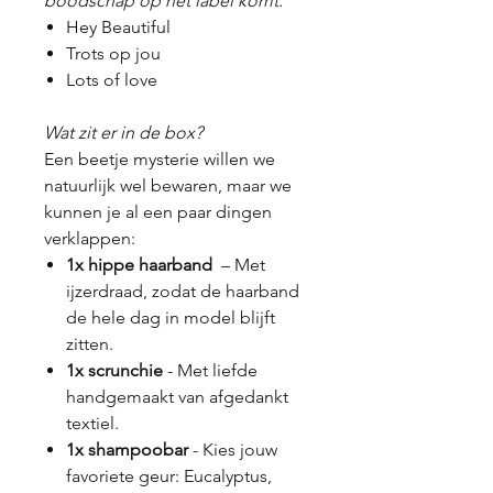
boodschap op het label komt:
Hey Beautiful
Trots op jou
Lots of love
Wat zit er in de box?
Een beetje mysterie willen we
natuurlijk wel bewaren, maar we
kunnen je al een paar dingen
verklappen:
1x hippe haarband
– Met
ijzerdraad, zodat de haarband
de hele dag in model blijft
zitten.
1x scrunchie
- Met liefde
handgemaakt van afgedankt
textiel.
1x shampoobar
- Kies jouw
favoriete geur: Eucalyptus,