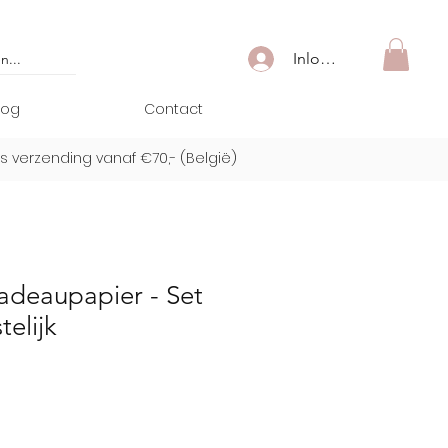
Inloggen
log
Contact
is verzending vanaf €70,- (
België)
adeaupapier - Set
telijk