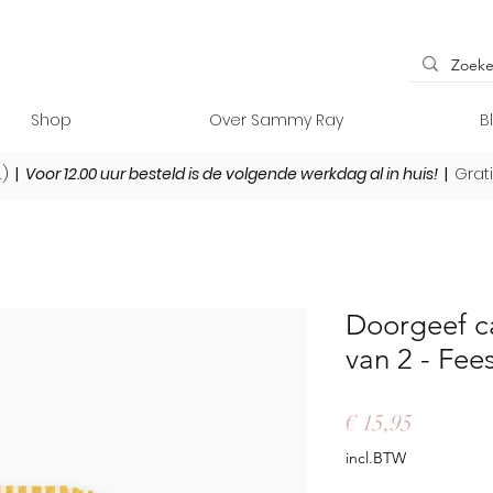
Shop
Over Sammy Ray
B
L)
|
Voor 12.00 uur besteld is de volgende werkdag al in huis!
|
Grat
Doorgeef c
van 2 - Fees
Prijs
€ 15,95
incl.BTW