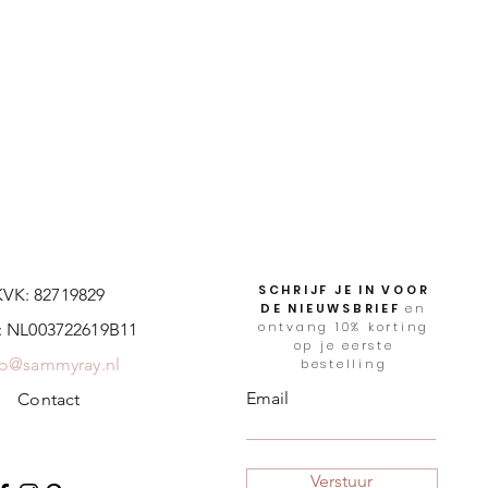
SCHRIJF JE IN VOOR
KVK: 82719829
DE NIEUWSBRIEF
en
ontvang 10% korting
 NL003722619B11
op je eerste
fo@sammyray.nl
bestelling
Email
Contact
Verstuur