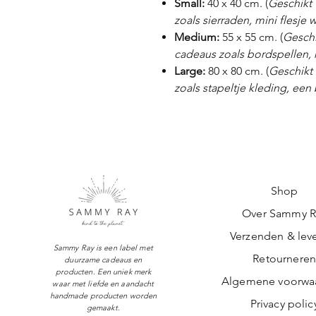
Small:
40 x 40 cm. (
Geschikt 
zoals sierraden, mini flesje 
Medium:
55 x 55 cm. (
Geschi
cadeaus zoals bordspellen, k
Large:
80 x 80 cm. (
Geschikt
zoals stapeltje kleding, een
Shop
Over Sammy R
Verzenden & leve
Sammy Ray is een label met
Retournere
duurzame cadeaus en
producten. Een uniek merk
Algemene voorwa
waar met liefde en aandacht
handmade producten worden
Privacy polic
gemaakt.