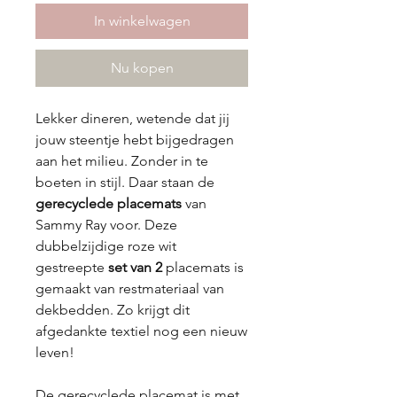
In winkelwagen
Nu kopen
Lekker dineren, wetende dat jij
jouw steentje hebt bijgedragen
aan het milieu. Zonder in te
boeten in stijl. Daar staan de
gerecyclede placemats
van
Sammy Ray voor. Deze
dubbelzijdige roze wit
gestreepte
set van 2
placemats is
gemaakt van restmateriaal van
dekbedden. Zo krijgt dit
afgedankte
textiel
nog een nieuw
leven!
De gerecyclede placemat is met