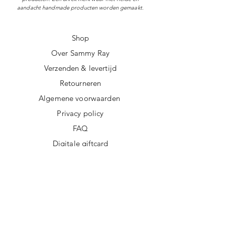
aandacht handmade producten worden gemaakt.
Shop
Over Sammy Ray
Verzenden & levertijd
Retourneren
Algemene voorwaarden
Privacy policy
FAQ
Digitale giftcard
Nieuwsbrief
Duurzame kerstpakketten
Duurzame cadeaus
Vegan recepten