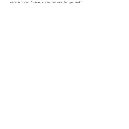
aandacht handmade producten worden gemaakt.
Shop
Over Sammy Ray
Verzenden & levertijd
Retourneren
Algemene voorwaarden
Privacy policy
FAQ
Digitale giftcard
Nieuwsbrief
Duurzame kerstpakketten
Duurzame cadeaus
Vegan recepten
Afscheidscadeau collega