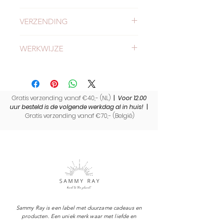
Gemaakt van restmateriaal
(Kind
VERZENDING
To The Planet)
Met liefde handgemaakt in
Check
hier
alles over verzending en
Nederland
WERKWIJZE
levertijden.
Formaat ongeveer 90 cm lang
Stof met aluminium draad
Meer weten of onze werkwijze?
Bekijk
hier
onze werkwijze.
Gratis verzending vanaf €40,- (NL)
|
Voor 12.00
uur besteld is de volgende werkdag al in huis!
|
Gratis verzending vanaf €70,- (
België)
Sammy Ray is een label met duurzame cadeaus en
producten. Een uniek merk waar met liefde en