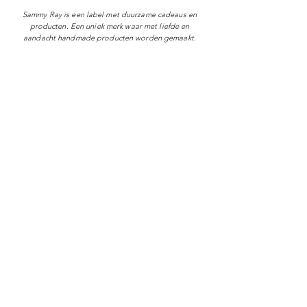
Sammy Ray is een label met duurzame cadeaus en
producten. Een uniek merk waar met liefde en
aandacht handmade producten worden gemaakt.
Shop
Over Sammy Ray
Verzenden & levertijd
Retourneren
Algemene voorwaarden
Privacy policy
FAQ
Digitale giftcard
Nieuwsbrief
Duurzame kerstpakketten
Duurzame cadeaus