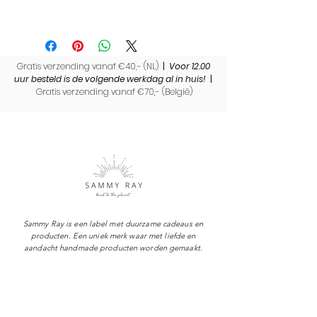
Heb jij nog een wollen deken thuis
liggen met een bijzondere
herinnering? Wij maken op maat
Gratis verzending vanaf €40,- (NL)
gemaakte herinneringsknuffels voor
|
Voor 12.00
uur besteld is de volgende werkdag al in huis!
|
jou. Lees hier alles over
Gratis verzending vanaf €70,- (
België)
deze
herinneringsknuffels
.
Sammy Ray is een label met duurzame cadeaus en
producten. Een uniek merk waar met liefde en
aandacht handmade producten worden gemaakt.
Shop
Over Sammy Ray