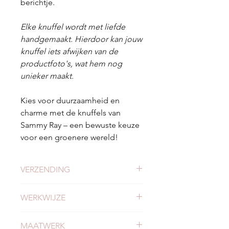
berichtje.
Elke knuffel wordt met liefde
handgemaakt. Hierdoor kan jouw
knuffel iets afwijken van de
productfoto's, wat hem nog
unieker maakt.
Kies voor duurzaamheid en
charme met de knuffels van
Sammy Ray – een bewuste keuze
voor een groenere wereld!
VERZENDING
Check
hier
alles over verzending en
WERKWIJZE
levertijden.
Meer weten of onze werkwijze?
MAATWERK
Bekijk
hier
onze werkwijze.