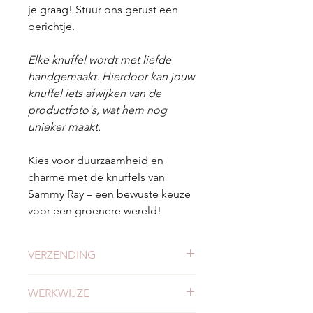
je graag! Stuur ons gerust een
berichtje.
Elke knuffel wordt met liefde
handgemaakt. Hierdoor kan jouw
knuffel iets afwijken van de
productfoto's, wat hem nog
unieker maakt.
Kies voor duurzaamheid en
charme met de knuffels van
Sammy Ray – een bewuste keuze
voor een groenere wereld!
VERZENDING
Check
hier
alles over verzending en
WERKWIJZE
levertijden.