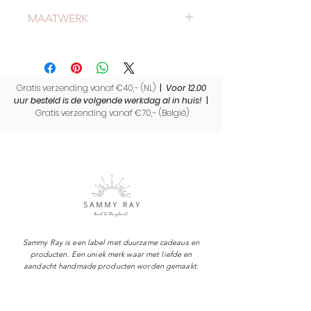
Meer weten of onze werkwijze?
MAATWERK
Bekijk
hier
onze werkwijze.
Heb jij nog een wollen deken thuis
liggen met een bijzondere
herinnering? Wij maken op maat
Gratis verzending vanaf €40,- (NL)
gemaakte herinneringsknuffels voor
|
Voor 12.00
uur besteld is de volgende werkdag al in huis!
|
jou. Lees hier alles over
Gratis verzending vanaf €70,- (
België)
deze
herinneringsknuffels
.
Sammy Ray is een label met duurzame cadeaus en
producten. Een uniek merk waar met liefde en
aandacht handmade producten worden gemaakt.
Shop