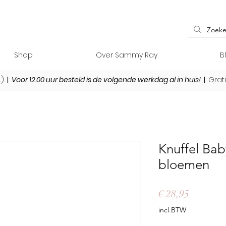
Shop
Over Sammy Ray
B
L)
|
Voor 12.00 uur besteld is de volgende werkdag al in huis!
|
Grat
Knuffel Bab
bloemen
Prijs
€ 28,95
incl.BTW