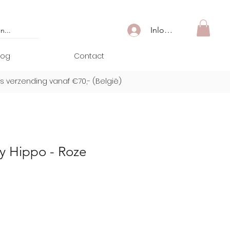
Inloggen
log
Contact
is verzending vanaf €70,- (
België)
y Hippo - Roze