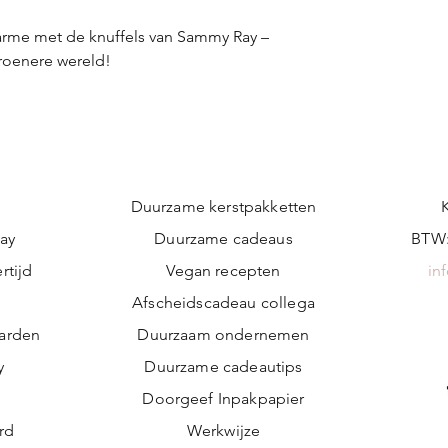
arme met de knuffels van Sammy Ray –
roenere wereld!
Duurzame kerstpakketten
ay
Duurzame cadeaus
BTW:
rtijd
Vegan recepten
in
n
Afscheidscadeau collega
arden
Duurzaam ondernemen
y
Duurzame cadeautips
Doorgeef Inpakpapier
ard
Werkwijze