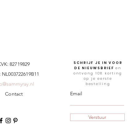
SCHRIJF JE IN VOOR
KVK: 82719829
DE NIEUWSBRIEF
en
ontvang 10% korting
 NL003722619B11
op je eerste
fo@sammyray.nl
bestelling
Email
Contact
Verstuur