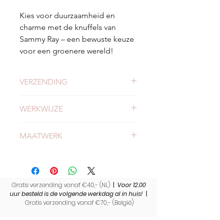
Kies voor duurzaamheid en
charme met de knuffels van
Sammy Ray – een bewuste keuze
voor een groenere wereld!
VERZENDING
Check
hier
alles over verzending en
WERKWIJZE
levertijden.
Meer weten of onze werkwijze?
MAATWERK
Bekijk
hier
onze werkwijze.
Heb jij nog een wollen deken thuis
liggen met een bijzondere
herinnering? Wij maken op maat
Gratis verzending vanaf €40,- (NL)
gemaakte herinneringsknuffels voor
|
Voor 12.00
uur besteld is de volgende werkdag al in huis!
|
jou. Lees hier alles over
Gratis verzending vanaf €70,- (
België)
deze
herinneringsknuffels
.