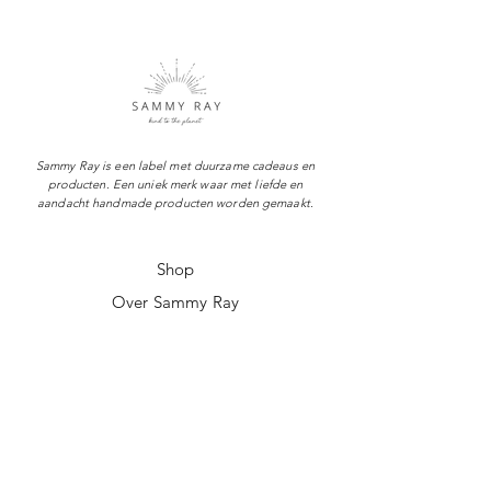
Sammy Ray is een label met duurzame cadeaus en
producten. Een uniek merk waar met liefde en
aandacht handmade producten worden gemaakt.
Shop
Over Sammy Ray
Verzenden & levertijd
Retourneren
Algemene voorwaarden
Privacy policy
FAQ