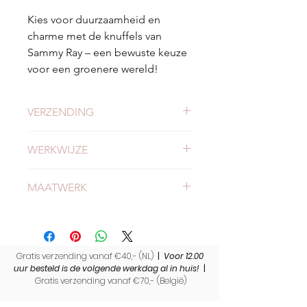
Kies voor duurzaamheid en
charme met de knuffels van
Sammy Ray – een bewuste keuze
voor een groenere wereld!
VERZENDING
Check
hier
alles over verzending en
WERKWIJZE
levertijden.
Meer weten of onze werkwijze?
MAATWERK
Bekijk
hier
onze werkwijze.
Heb jij nog een wollen deken thuis
liggen met een bijzondere
herinnering? Wij maken op maat
Gratis verzending vanaf €40,- (NL)
gemaakte herinneringsknuffels voor
|
Voor 12.00
uur besteld is de volgende werkdag al in huis!
|
jou. Lees hier alles over
Gratis verzending vanaf €70,- (
België)
deze
herinneringsknuffels
.