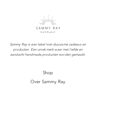
Sammy Ray is een label met duurzame cadeaus en
producten. Een uniek merk waar met liefde en
aandacht handmade producten worden gemaakt.
Shop
Over Sammy Ray
Verzenden & levertijd
Retourneren
Algemene voorwaarden
Privacy policy
FAQ