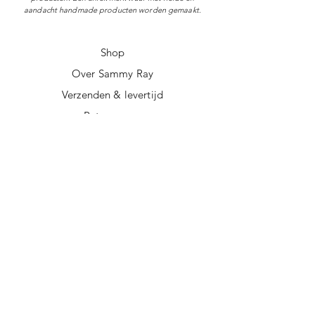
aandacht handmade producten worden gemaakt.
Shop
Over Sammy Ray
Verzenden & levertijd
Retourneren
Algemene voorwaarden
Privacy policy
FAQ
Digitale giftcard
Nieuwsbrief
Duurzame kerstpakketten
Duurzame cadeaus
Vegan recepten