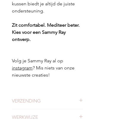
kussen biedt je altijd de juiste
ondersteuning.
Zit comfortabel. Mediteer beter.
Kies voor een Sammy Ray
ontwerp.
Volg je Sammy Ray al op
instagram
? Mis niets van onze
nieuwste creaties!
VERZENDING
Check
hier
alles over verzending en
WERKWIJZE
levertijden.
Lees
alles over onze werkwijze