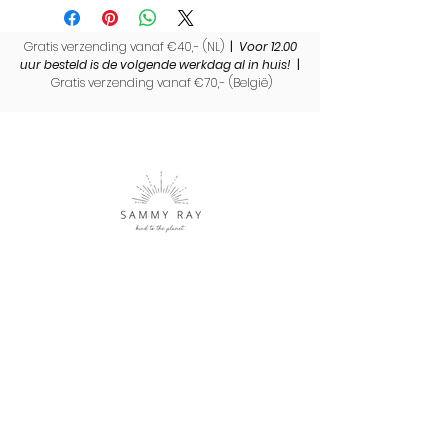
Gratis verzending vanaf €40,- (NL)
|
Voor 12.00
uur besteld is de volgende werkdag al in huis!
|
Gratis verzending vanaf €70,- (
België)
Sammy Ray is een label met duurzame cadeaus en
producten. Een uniek merk waar met liefde en
aandacht handmade producten worden gemaakt.
Shop
Over Sammy Ray
Verzenden & levertijd