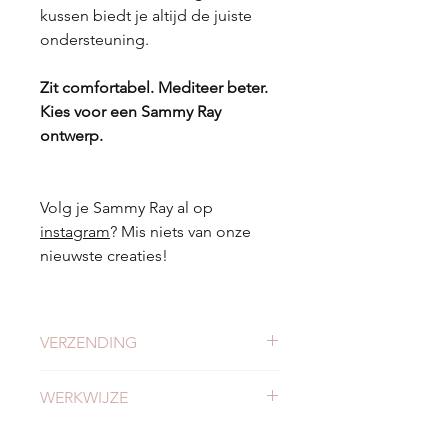
kussen biedt je altijd de juiste
ondersteuning.
Zit comfortabel. Mediteer beter.
Kies voor een Sammy Ray
ontwerp.
Volg je Sammy Ray al op
instagram
? Mis niets van onze
nieuwste creaties!
VERZENDING
Check
hier
alles over verzending en
WERKWIJZE
levertijden.
Lees
alles over onze werkwijze