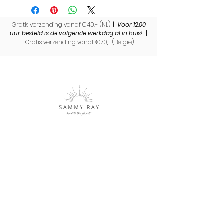
Gratis verzending vanaf €40,- (NL)
|
Voor 12.00
uur besteld is de volgende werkdag al in huis!
|
Gratis verzending vanaf €70,- (
België)
Sammy Ray is een label met duurzame cadeaus en
producten. Een uniek merk waar met liefde en
aandacht handmade producten worden gemaakt.
Shop
Over Sammy Ray
Verzenden & levertijd