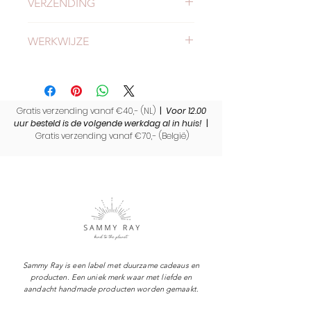
VERZENDING
Check hier alles
over verzending en
WERKWIJZE
levertijden.
Meer
weten over onze werkwijze?
Lees hierverder.
Gratis verzending vanaf €40,- (NL)
|
Voor 12.00
uur besteld is de volgende werkdag al in huis!
|
Gratis verzending vanaf €70,- (
België)
Sammy Ray is een label met duurzame cadeaus en
producten. Een uniek merk waar met liefde en
aandacht handmade producten worden gemaakt.