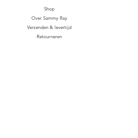
Shop
Over Sammy Ray
Verzenden & levertijd
Retourneren
Algemene voorwaarden
Privacy policy
FAQ
Digitale giftcard
Nieuwsbrief
Duurzame kerstpakketten
Duurzame cadeaus
Vegan recepten
Afscheidscadeau collega
Duurzaam ondernemen