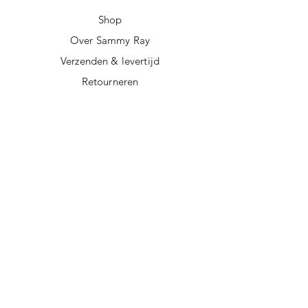
Shop
Over Sammy Ray
Verzenden & levertijd
Retourneren
Algemene voorwaarden
Privacy policy
FAQ
Digitale giftcard
Nieuwsbrief
Duurzame kerstpakketten
Duurzame cadeaus
Vegan recepten
Afscheidscadeau collega
Duurzaam ondernemen