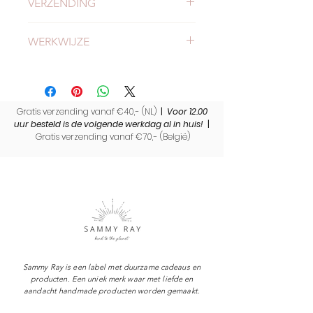
VERZENDING
Check hier alles
over verzending en
WERKWIJZE
levertijden.
Meer
weten over onze werkwijze?
Lees hierverder.
Gratis verzending vanaf €40,- (NL)
|
Voor 12.00
uur besteld is de volgende werkdag al in huis!
|
Gratis verzending vanaf €70,- (
België)
Sammy Ray is een label met duurzame cadeaus en
producten. Een uniek merk waar met liefde en
aandacht handmade producten worden gemaakt.