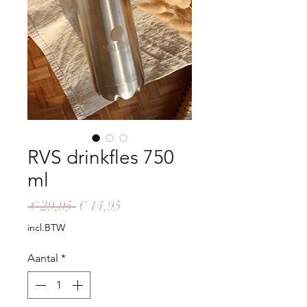
RVS drinkfles 750
ml
Normale
Verkoopprijs
 € 29,95 
€ 14,95
prijs
incl.BTW
Aantal
*