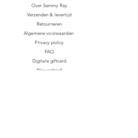
Over Sammy Ray
Verzenden & levertijd
Retourneren
Algemene voorwaarden
Privacy policy
FAQ
Digitale giftcard
Nieuwsbrief
Duurzame kerstpakketten
Duurzame cadeaus
Vegan recepten
Afscheidscadeau collega
Duurzaam ondernemen
Duurzame cadeautips