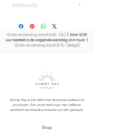
Check
hier
alles over verzending en
De RVS fles houdt voor langere tijd
WERKWIJZE
levertijden.
je drinken koud of warm
100% lekvrij
Meer weten of onze werkwijze?
Ook geschikt voor
Bekijk
hier
onze werkwijze.
koolzuurhoudende dranken
Zero waste
Gratis verzending vanaf €40,- (NL)
|
Voor 12.00
Chique en praktisch ontwerp
uur besteld is de volgende werkdag al in huis!
|
Gratis verzending vanaf €70,- (
België)
Sammy Ray is een label met duurzame cadeaus en
producten. Een uniek merk waar met liefde en
aandacht handmade producten worden gemaakt.
Shop