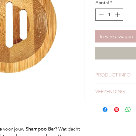
Aantal
*
In winkelwagen
PRODUCT INFO
Lengte: 11,5 cm
VERZENDING
Binnenmaat: 7,5 
Buitenmaat: 9 cm
Check
hier
alles over
e
voor jouw
Shampoo Bar
? Wat dacht