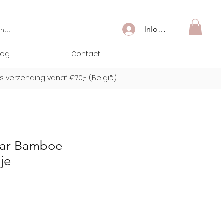
Inloggen
log
Contact
is verzending vanaf €70,- (
België)
ar Bamboe
je
rkoopprijs