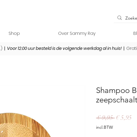
Shop
Over Sammy Ray
B
L)
|
Voor 12.00 uur besteld is de volgende werkdag al in huis!
|
Grat
Shampoo B
zeepschaalt
Normale
Ve
 € 9,95 
€ 5,95
prijs
incl.BTW