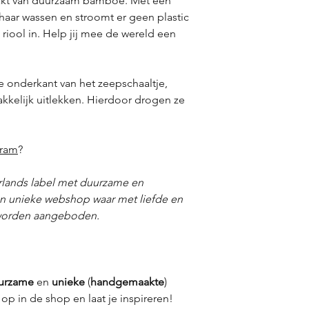
aakt van duurzaam bamboe. Met een
 haar wassen en stroomt er geen plastic
 riool in. Help jij mee de wereld een
 onderkant van het zeepschaaltje,
kelijk uitlekken. Hierdoor drogen ze
gram
?
rlands label met duurzame en
n unieke webshop waar met liefde en
 worden aangeboden.
urzame
en
unieke
(
handgemaakte
)
op in de shop en laat je inspireren!