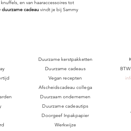
nuffels, en van haaraccessoires tot
w
duurzame cadeau
vindt je bij Sammy
Duurzame kerstpakketten
ay
Duurzame cadeaus
BTW:
rtijd
Vegan recepten
in
n
Afscheidscadeau collega
arden
Duurzaam ondernemen
y
Duurzame cadeautips
Doorgeef Inpakpapier
ard
Werkwijze