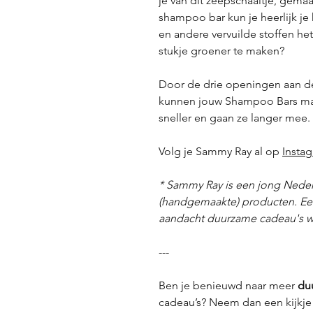
je van dit zeepschaaltje, gem
shampoo bar kun je heerlijk je
en andere vervuilde stoffen het
stukje groener te maken?
Door de drie openingen aan de
kunnen jouw Shampoo Bars mak
sneller en gaan ze langer mee.
Volg je Sammy Ray al op
Insta
* Sammy Ray is een jong Nede
(handgemaakte) producten. Ee
aandacht duurzame cadeau's
---
Ben je benieuwd naar meer
du
cadeau’s? Neem dan een kijkje 