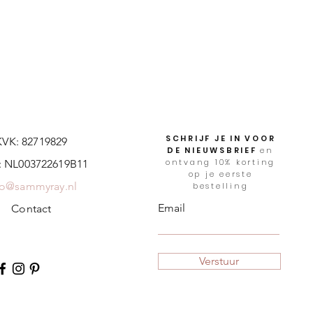
SCHRIJF JE IN VOOR
KVK: 82719829
DE NIEUWSBRIEF
en
ontvang 10% korting
 NL003722619B11
op je eerste
fo@sammyray.nl
bestelling
Email
Contact
Verstuur