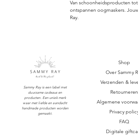
Van schoonheidsproducten tot k
ontspannen oogmaskers. Jou
Ray.
Shop
Over Sammy R
Verzenden & leve
Sammy Ray is een label met
Retournere
duurzame cadeaus en
producten. Een uniek merk
Algemene voorwa
waar met liefde en aandacht
handmade producten worden
Privacy polic
gemaakt.
FAQ
Digitale giftc