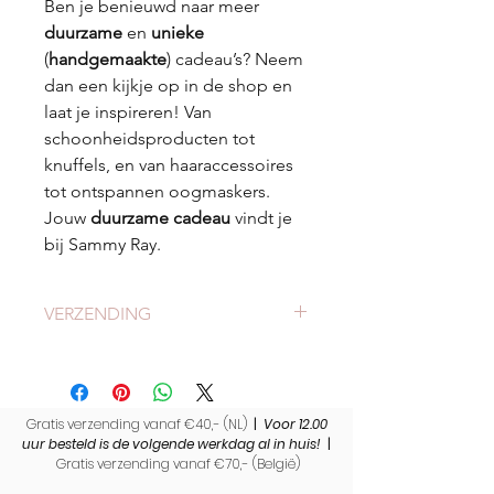
Ben je benieuwd naar meer
duurzame
en
unieke
(
handgemaakte
) cadeau’s? Neem
dan een kijkje op in de shop en
laat je inspireren! Van
schoonheidsproducten tot
knuffels, en van haaraccessoires
tot ontspannen oogmaskers.
Jouw
duurzame cadeau
vindt je
bij Sammy Ray.
VERZENDING
Check
hier
alles over verzending en
levertijden.
Gratis verzending vanaf €40,- (NL)
|
Voor 12.00
uur besteld is de volgende werkdag al in huis!
|
Gratis verzending vanaf €70,- (
België)