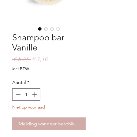
Shampoo bar
Vanille
Normale
Verkoopprijs
 € 8,95 
€ 7,16
prijs
incl.BTW
Aantal
*
Niet op voorraad
Melding wanneer beschikbaar