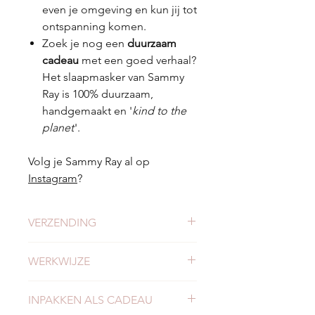
even je omgeving en kun jij tot
ontspanning komen.
Zoek je nog een
duurzaam
cadeau
met een goed verhaal?
Het slaapmasker van Sammy
Ray is 100% duurzaam,
handgemaakt en '
kind to the
planet
'.
Volg je Sammy Ray al op
Instagram
?
VERZENDING
Check
hier
alles over verzending en
WERKWIJZE
levertijden.
Meer weten over onze werkwijze?
INPAKKEN ALS CADEAU
Lees
hier
verder.