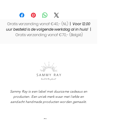
Wil je dit product laten inpakken als
cadeau? Bekijk dan
hier
onze tijdelijke
eco vriendelijke inpak actie!
Gratis verzending vanaf €40,- (NL)
|
Voor 12.00
uur besteld is de volgende werkdag al in huis!
|
Gratis verzending vanaf €70,- (
België)
Sammy Ray is een label met duurzame cadeaus en
producten. Een uniek merk waar met liefde en
aandacht handmade producten worden gemaakt.
Shop
Over Sammy Ray