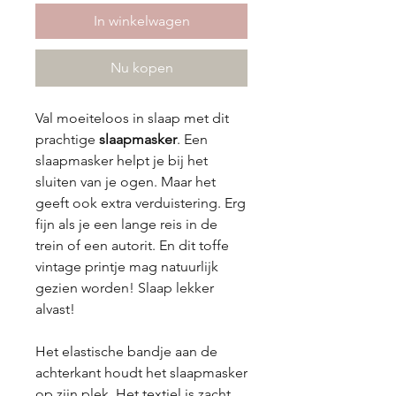
In winkelwagen
Nu kopen
Val moeiteloos in slaap met dit
prachtige
slaapmasker
. Een
slaapmasker helpt je bij het
sluiten van je ogen. Maar het
geeft ook extra verduistering. Erg
fijn als je een lange reis in de
trein of een autorit. En dit toffe
vintage printje mag natuurlijk
gezien worden! Slaap lekker
alvast!
Het elastische bandje aan de
achterkant houdt het slaapmasker
op zijn plek. Het textiel is zacht