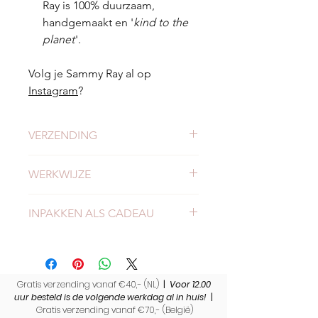
Ray is 100% duurzaam,
handgemaakt en '
kind to the
planet
'.
Volg je Sammy Ray al op
Instagram
?
VERZENDING
Check
hier
alles over verzending en
WERKWIJZE
levertijden.
Meer weten over onze werkwijze?
INPAKKEN ALS CADEAU
Lees
hier
verder.
Wil je dit product laten inpakken als
cadeau? Bekijk dan
hier
onze tijdelijke
eco vriendelijke inpak actie!
Gratis verzending vanaf €40,- (NL)
|
Voor 12.00
uur besteld is de volgende werkdag al in huis!
|
Gratis verzending vanaf €70,- (
België)