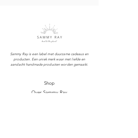
Sammy Ray is een label met duurzame cadeaus en
producten. Een uniek merk waar met liefde en
aandacht handmade producten worden gemaakt.
Shop
Over Sammy Ray
Verzenden & levertijd
Retourneren
Algemene voorwaarden
Privacy policy