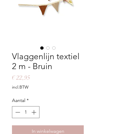
Vlaggenlijn textiel
2 m - Bruin
Prijs
€ 22,95
incl.BTW
Aantal
*
In winkelwagen