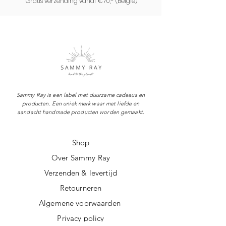
Gratis verzending vanaf €70,- (
België)
handgemaakt. Het kan daarom
afwijken van de productfoto,
omdat we werken met
restmateriaal
Sammy Ray is een label met duurzame cadeaus en
producten. Een uniek merk waar met liefde en
aandacht handmade producten worden gemaakt.
Shop
Over Sammy Ray
Verzenden & levertijd
Retourneren
Algemene voorwaarden
Privacy policy