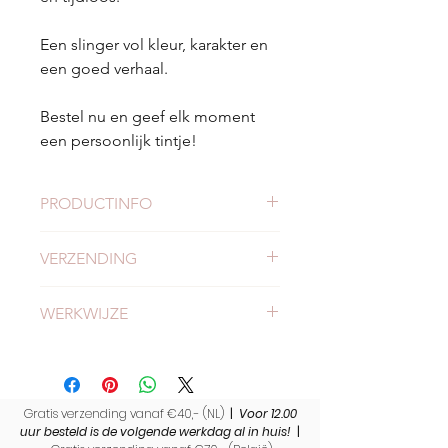
Een slinger vol kleur, karakter en
een goed verhaal.
Bestel nu en geef elk moment
een persoonlijk tintje!
PRODUCTINFO
Lengte:
2 meter
VERZENDING
Afmeting per vlaggetje:
10 x 11
cm
Check hier alles
over verzending en
Materiaal:
Afgedankt restmateriaal
WERKWIJZE
levertijden.
Kleuren:
Diverse levendige kleuren
voor een feestelijke uitstraling
Lees
hier alles over onze werkwijze.
Duurzaam:
Gemaakt van resttextiel
en daardoor eindeloos
herbruikbaar
Gratis verzending vanaf €40,- (NL)
|
Voor 12.00
Uniek
: Elke slinger is uniek en
uur besteld is de volgende werkdag al in huis!
|