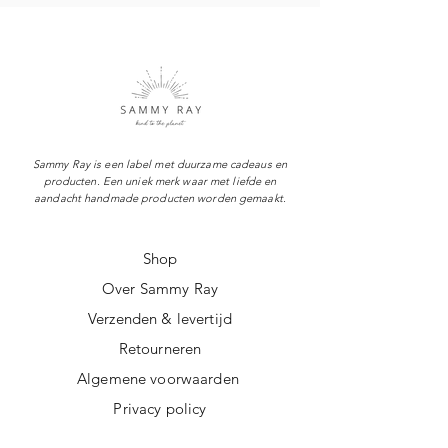
afwijken van de productfoto,
omdat we werken met
restmateriaal
Sammy Ray is een label met duurzame cadeaus en
producten. Een uniek merk waar met liefde en
aandacht handmade producten worden gemaakt.
Shop
Over Sammy Ray
Verzenden & levertijd
Retourneren
Algemene voorwaarden
Privacy policy
FAQ