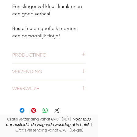
Een slinger vol kleur, karakter en
een goed verhaal.
Bestel nu en geef elk moment
een persoonlijk tintje!
PRODUCTINFO
Lengte:
2 meter
VERZENDING
Afmeting per vlaggetje:
10 x 11
cm
Check hier alles
over verzending en
Materiaal:
Afgedankt restmateriaal
WERKWIJZE
levertijden.
Kleuren:
Diverse levendige kleuren
voor een feestelijke uitstraling
Lees
hier alles over onze werkwijze.
Duurzaam:
Gemaakt van resttextiel
en daardoor eindeloos
herbruikbaar
Gratis verzending vanaf €40,- (NL)
|
Voor 12.00
Uniek
: Elke slinger is uniek en
uur besteld is de volgende werkdag al in huis!
|
Gratis verzending vanaf €70,- (
België)
handgemaakt. Het kan daarom