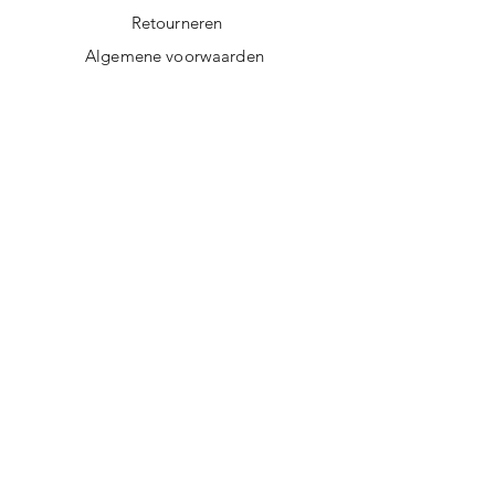
Retourneren
Algemene voorwaarden
Privacy policy
FAQ
Digitale giftcard
Nieuwsbrief
Duurzame kerstpakketten
Duurzame cadeaus
Vegan recepten
Afscheidscadeau collega
Duurzaam ondernemen
Duurzame cadeautips
Doorgeef Inpakpapier
Werkwijze