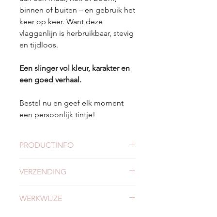
binnen of buiten – en gebruik het
keer op keer. Want deze
vlaggenlijn is herbruikbaar, stevig
en tijdloos.
Een slinger vol kleur, karakter en
een goed verhaal.
Bestel nu en geef elk moment
een persoonlijk tintje!
PRODUCTINFO
Lengte:
4 meter
VERZENDING
Materiaal:
Afgedankt restmateriaal
Kleuren:
Diverse levendige kleuren
Check hier alles
over verzending en
voor een feestelijke uitstraling
WERKWIJZE
levertijden.
Duurzaam:
Gemaakt van resttextiel
en daardoor eindeloos
Lees
hier alles over onze werkwijze.