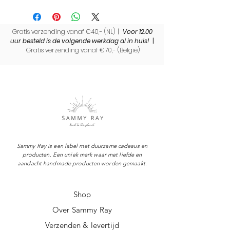
herbruikbaar
Uniek:
Elke slinger is uniek en
handgemaakt. Het kan daarom
Gratis verzending vanaf €40,- (NL)
|
Voor 12.00
afwijken van de productfoto,
uur besteld is de volgende werkdag al in huis!
|
Gratis verzending vanaf €70,- (
België)
omdat we werken met
restmateriaal.
Sammy Ray is een label met duurzame cadeaus en
producten. Een uniek merk waar met liefde en
aandacht handmade producten worden gemaakt.
Shop
Over Sammy Ray
Verzenden & levertijd