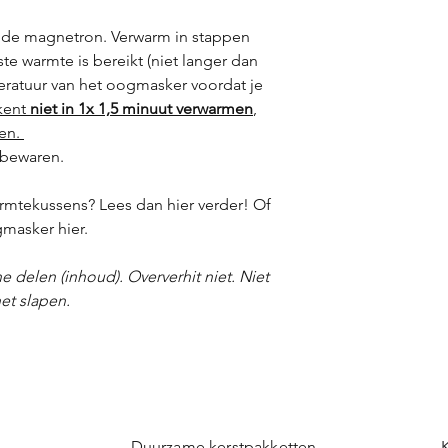
n de magnetron. Verwarm in stappen
e warmte is bereikt (niet langer dan
peratuur van het oogmasker voordat je
kent
niet in 1x 1,5 minuut verwarmen
,
den.
r bewaren.
rmtekussens? Lees dan hier verder! Of
gmasker hier.
e delen (inhoud). Oververhit niet. Niet
et slapen.
Duurzame kerstpakketten