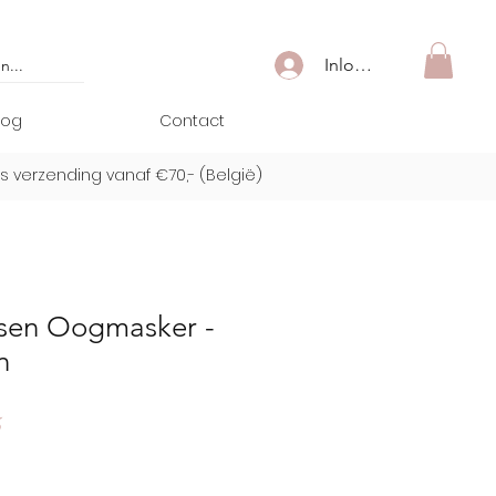
Inloggen
log
Contact
is verzending vanaf €70,- (
België)
sen Oogmasker -
n
e
Verkoopprijs
5