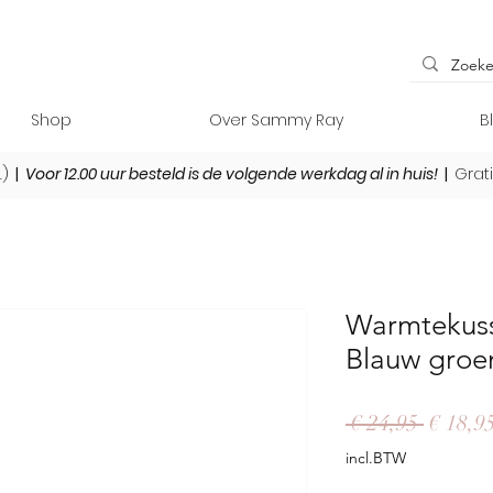
Shop
Over Sammy Ray
B
L)
|
Voor 12.00 uur besteld is de volgende werkdag al in huis!
|
Grat
Warmtekus
Blauw groe
Normal
 € 24,95 
€ 18,9
prijs
incl.BTW