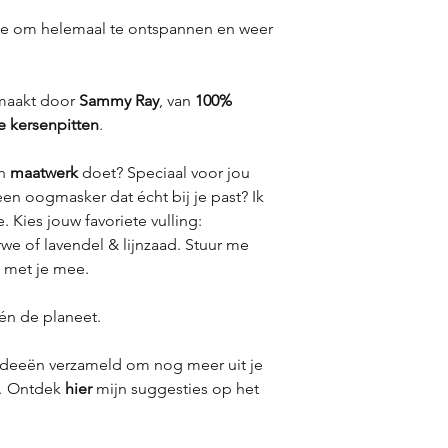
je om helemaal te ontspannen en weer
maakt door
Sammy Ray
, van
100%
ke kersenpitten
.
an
maatwerk
doet? Speciaal voor jou
en oogmasker dat écht bij je past? Ik
 Kies jouw favoriete vulling:
rwe of lavendel & lijnzaad. Stuur me
k met je mee.
én de planeet.
ideeën verzameld om nog meer uit je
.
Ontdek
hier
mijn suggesties op het