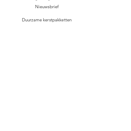
Nieuwsbrief
Duurzame kerstpakketten
Duurzame cadeaus
Vegan recepten
Afscheidscadeau collega
Duurzaam ondernemen
Duurzame cadeautips
Doorgeef Inpakpapier
Werkwijze
Herinneringsknuffel
Merken
B2B
Verkooppunten