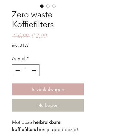
Zero waste
Koffiefilters
Normale
Verkoopprijs
 € 6,99 
€ 2,99
prijs
incl.BTW
Aantal
*
In winkelwagen
Nu kopen
Met deze
herbruikbare
koffiefilters
ben je goed bezig!