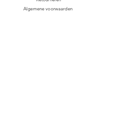
Algemene voorwaarden
Privacy policy
FAQ
Digitale giftcard
Nieuwsbrief
Duurzame kerstpakketten
Duurzame cadeaus
Vegan recepten
Afscheidscadeau collega
Duurzaam ondernemen
Duurzame cadeautips
Doorgeef Inpakpapier
Werkwijze
Herinneringsknuffel