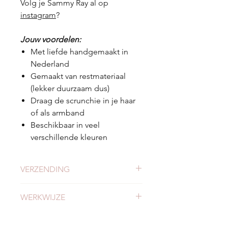
Volg je Sammy Ray al op
instagram
?
Jouw voordelen:
Met liefde handgemaakt in
Nederland
Gemaakt van restmateriaal
(lekker duurzaam dus)
Draag de scrunchie in je haar
of als armband
Beschikbaar in veel
verschillende kleuren
VERZENDING
Check
hier
alles over verzending en
WERKWIJZE
levertijden.
Meer weten of onze werkwijze?
Bekijk
hier
onze werkwijze.