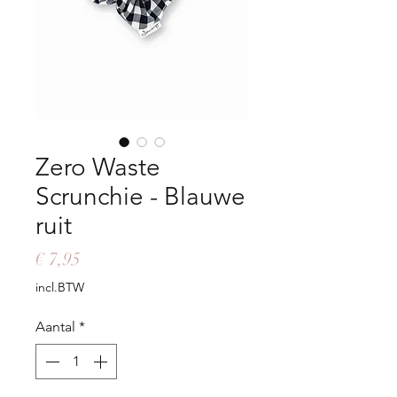
Zero Waste
Scrunchie - Blauwe
ruit
Prijs
€ 7,95
incl.BTW
Aantal
*