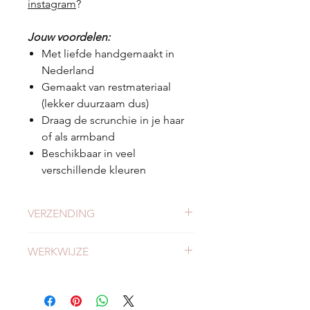
instagram
?
Jouw voordelen:
Met liefde handgemaakt in
Nederland
Gemaakt van restmateriaal
(lekker duurzaam dus)
Draag de scrunchie in je haar
of als armband
Beschikbaar in veel
verschillende kleuren
VERZENDING
Check
hier
alles over verzending en
WERKWIJZE
levertijden.
Meer weten of onze werkwijze?
Bekijk
hier
onze werkwijze.