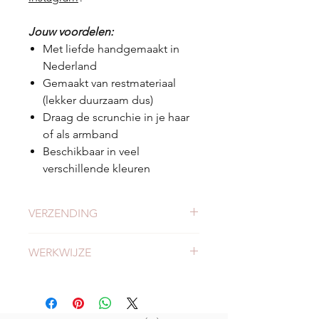
Jouw voordelen:
Met liefde handgemaakt in
Nederland
Gemaakt van restmateriaal
(lekker duurzaam dus)
Draag de scrunchie in je haar
of als armband
Beschikbaar in veel
verschillende kleuren
VERZENDING
Check
hier
alles over verzending en
WERKWIJZE
levertijden.
Meer weten of onze werkwijze?
Bekijk
hier
onze werkwijze.