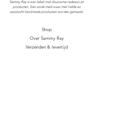
Sammy Ray is een label met duurzame cadeaus en
producten. Een uniek merk waar met liefde en
aandacht handmade producten worden gemaakt.
Shop
Over Sammy Ray
Verzenden & levertijd
Retourneren
Algemene voorwaarden
Privacy policy
FAQ
Digitale giftcard
Nieuwsbrief
Duurzame kerstpakketten
Duurzame cadeaus
Vegan recepten