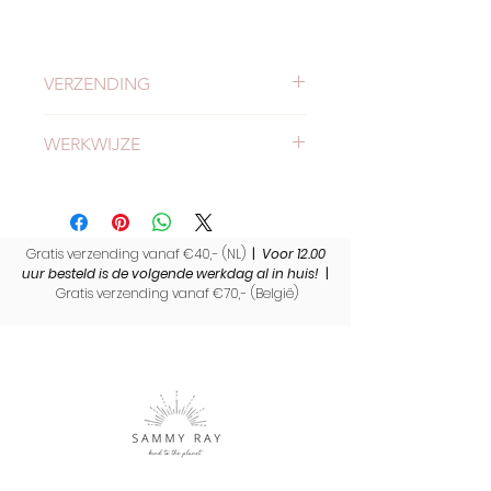
VERZENDING
Check
hier
alles over verzending en
WERKWIJZE
levertijden.
Lees
hier hoe onze scrunchies
worden gemaakt.
Gratis verzending vanaf €40,- (NL)
|
Voor 12.00
uur besteld is de volgende werkdag al in huis!
|
Gratis verzending vanaf €70,- (
België)