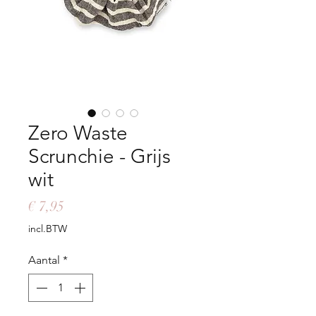
Zero Waste
Scrunchie - Grijs
wit
Prijs
€ 7,95
incl.BTW
Aantal
*