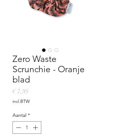
Zero Waste
Scrunchie - Oranje
blad
Prijs
€ 7,95
incl.BTW
Aantal
*