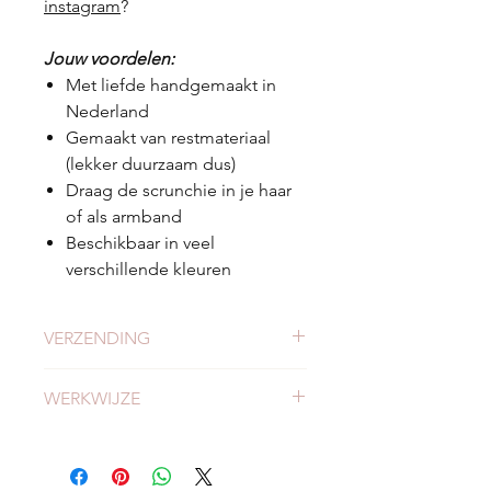
instagram
?
Jouw voordelen:
Met liefde handgemaakt in
Nederland
Gemaakt van restmateriaal
(lekker duurzaam dus)
Draag de scrunchie in je haar
of als armband
Beschikbaar in veel
verschillende kleuren
VERZENDING
Check
hier
alles over verzending en
WERKWIJZE
levertijden.
Meer weten of onze werkwijze?
Bekijk
hier
onze werkwijze.