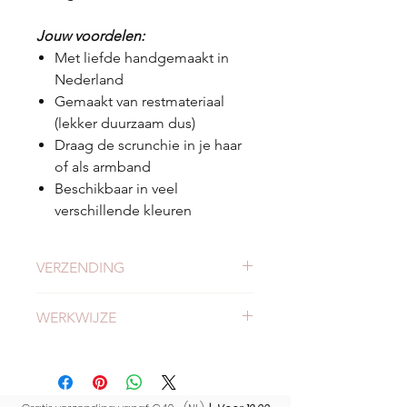
Jouw voordelen:
Met liefde handgemaakt in
Nederland
Gemaakt van restmateriaal
(lekker duurzaam dus)
Draag de scrunchie in je haar
of als armband
Beschikbaar in veel
verschillende kleuren
VERZENDING
Check
hier
alles over verzending en
WERKWIJZE
levertijden.
Meer weten of onze werkwijze?
Bekijk
hier
onze werkwijze.