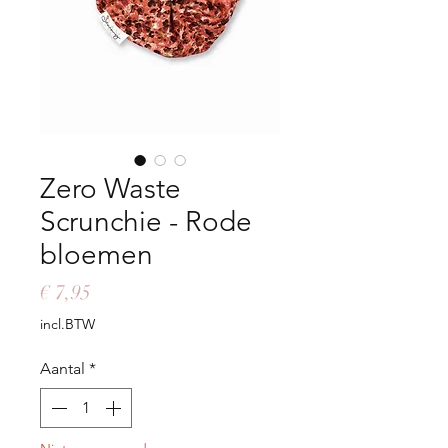
Zero Waste
Scrunchie - Rode
bloemen
Prijs
€ 7,95
incl.BTW
Aantal
*