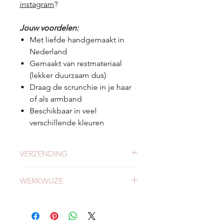
instagram
?
Jouw voordelen:
Met liefde handgemaakt in
Nederland
Gemaakt van restmateriaal
(lekker duurzaam dus)
Draag de scrunchie in je haar
of als armband
Beschikbaar in veel
verschillende kleuren
VERZENDING
Check
hier
alles over verzending en
WERKWIJZE
levertijden.
Meer weten of onze werkwijze?
Bekijk
hier
onze werkwijze.