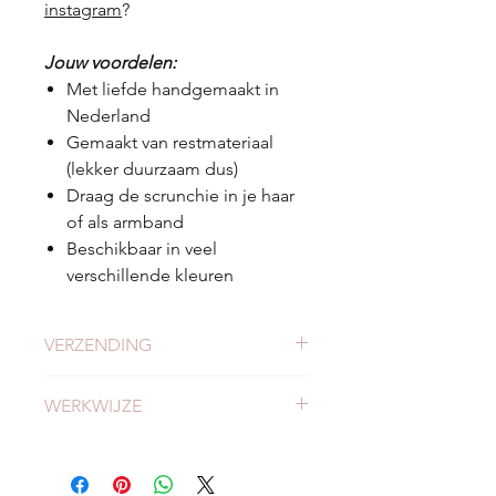
instagram
?
Jouw voordelen:
Met liefde handgemaakt in
Nederland
Gemaakt van restmateriaal
(lekker duurzaam dus)
Draag de scrunchie in je haar
of als armband
Beschikbaar in veel
verschillende kleuren
VERZENDING
Check
hier
alles over verzending en
WERKWIJZE
levertijden.
Meer weten of onze werkwijze?
Bekijk
hier
onze werkwijze.