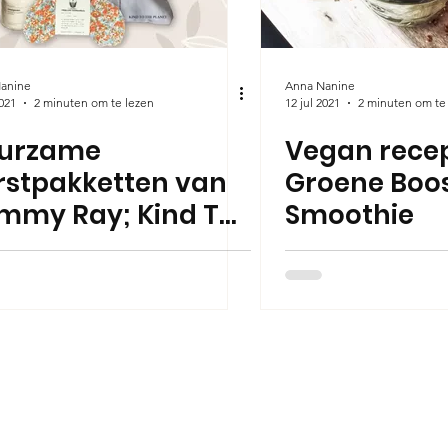
anine
Anna Nanine
2021
2 minuten om te lezen
12 jul 2021
2 minuten om te
urzame
Vegan recep
rstpakketten van
Groene Boo
mmy Ray; Kind To
Smoothie
e Planet