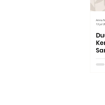
Anna N
13 jul 
Du
Ke
Sa
Th