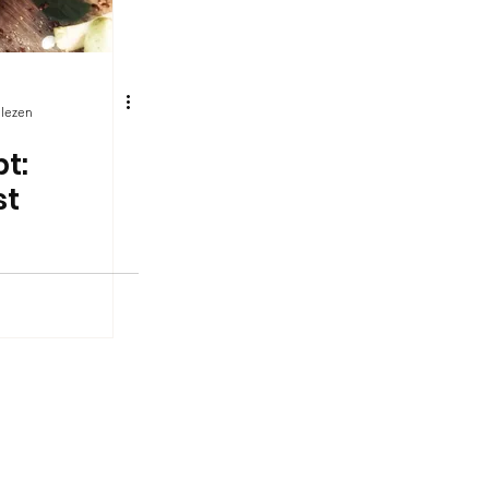
 lezen
t:
st