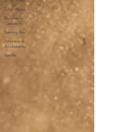
Schoonheid
Zero Waste
Duurzame
Cadeau's
Sammy Ray
Interieur &
Accessoires
Vanlife