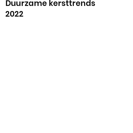
Duurzame kersttrends
2022
Wil jij ook weten wat de duurzame
kersttrends van 2022 zijn? Wij zijn voor je op
zoek gegaan! Ben jij ook fan van het
kerstseizoen? Nou,...
Mis niets van Sammy Ray en
schrijf je in voor de
nieuwsbrief
Wordt ook fan van Sammy Ray voor
updates, acties en meer...