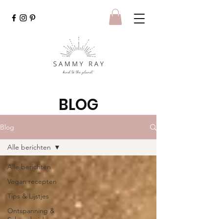
BLOG
Blog
Alle berichten
Alle berichten
Vegan recepten
Tips & Lijstjes
Ontspanning &