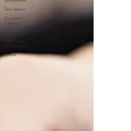
Schoonheid
Zero Waste
Duurzame
Cadeau's
Sammy Ray
Interieur &
Accessoires
Vanlife