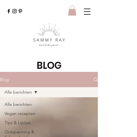
BLOG
Blog
Alle berichten
Alle berichten
Vegan recepten
Tips & Lijstjes
Ontspanning &