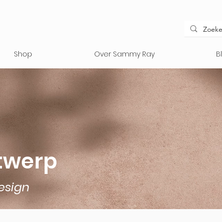
Shop
Over Sammy Ray
B
twerp
design