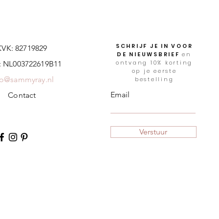
SCHRIJF JE IN VOOR
KVK: 82719829
DE NIEUWSBRIEF
en
ontvang 10% korting
 NL003722619B11
op je eerste
fo@sammyray.nl
bestelling
Email
Contact
Verstuur