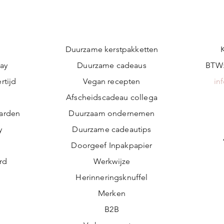
Duurzame kerstpakketten
ay
Duurzame cadeaus
BTW:
rtijd
Vegan recepten
in
n
Afscheidscadeau collega
arden
Duurzaam ondernemen
y
Duurzame cadeautips
Doorgeef Inpakpapier
ard
Werkwijze
Herinneringsknuffel
Merken
B2B