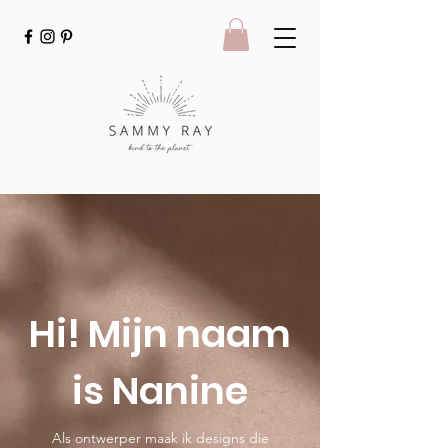
Hi! Mijn naam
is Nanine
Als ontwerper maak ik designs die