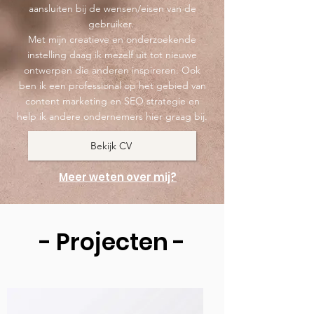
aansluiten bij de wensen/eisen van de
gebruiker.
Met mijn creatieve en onderzoekende
instelling daag ik mezelf uit tot nieuwe
ontwerpen die anderen inspireren. Ook
ben ik een professional op het gebied van
content marketing en SEO strategie en
help ik andere ondernemers hier graag bij.
Bekijk CV
Meer weten over mij?
- Projecten -